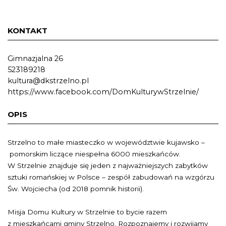
KONTAKT
Gimnazjalna 26
523189218
kultura@dkstrzelno.pl
https://www.facebook.com/DomKulturywStrzelnie/
OPIS
Strzelno to małe miasteczko w województwie kujawsko –
pomorskim liczące niespełna 6000 mieszkańców.
W Strzelnie znajduje się jeden z najważniejszych zabytków
sztuki romańskiej w Polsce – zespół zabudowań na wzgórzu
Św. Wojciecha (od 2018 pomnik historii).
Misja Domu Kultury w Strzelnie to bycie razem
z mieszkańcami gminy Strzelno. Rozpoznajemy i rozwijamy