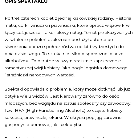
OPIS SPEKTAKLU
Portret czterech kobiet z jednej krakowskiej rodziny. Historia
matki, córki, wnuczki i prawnuczki, które oprócz więzów krwi
łączy coś jeszcze – alkoholowy nałóg. Temat przekazywanych
w sztafecie pokoleń uzależnień posłużył autorce do
stworzenia obrazu społeczeństwa od lat trzydziestych do
dnia dzisiejszego. To sztuka nie tylko o społecznej pladze
alkoholizmu. To okrutne w swym realizmie zaprzeczenie
romantycznej wizji kobiety, jako bogini ogniska domowego
i strażniczki narodowych wartości.
Spektakl opowiada o problemie, który może dotknąć lub już
dotyka wielu widzów. Jest kierowany zarówno do osób
młodszych, bez względu na status społeczny czy zawodowy.
Tzw. HFA (High-Functioning Alcoholic) to często kobiety
sukcesu, prawniczki, lekarki. W ukryciu popijają zarówno
gospodynie domowe, jak i celebrytki.