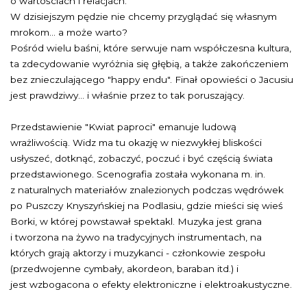
o wartościach i relacjach.
W dzisiejszym pędzie nie chcemy przyglądać się własnym
mrokom... a może warto?
Pośród wielu baśni, które serwuje nam współczesna kultura,
ta zdecydowanie wyróżnia się głębią, a także zakończeniem
bez znieczulającego "happy endu". Finał opowieści o Jacusiu
jest prawdziwy... i właśnie przez to tak poruszający.
Przedstawienie "Kwiat paproci" emanuje ludową
wrażliwością. Widz ma tu okazję w niezwykłej bliskości
usłyszeć, dotknąć, zobaczyć, poczuć i być częścią świata
przedstawionego. Scenografia została wykonana m. in.
z naturalnych materiałów znalezionych podczas wędrówek
po Puszczy Knyszyńskiej na Podlasiu, gdzie mieści się wieś
Borki, w której powstawał spektakl. Muzyka jest grana
i tworzona na żywo na tradycyjnych instrumentach, na
których grają aktorzy i muzykanci - członkowie zespołu
(przedwojenne cymbały, akordeon, baraban itd.) i
jest wzbogacona o efekty elektroniczne i elektroakustyczne.