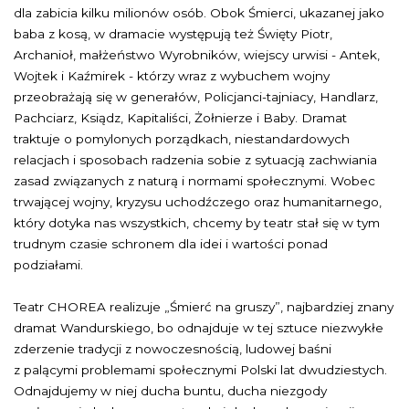
dla zabicia kilku milionów osób. Obok Śmierci, ukazanej jako
baba z kosą, w dramacie występują też Święty Piotr,
Archanioł, małżeństwo Wyrobników, wiejscy urwisi - Antek,
Wojtek i Kaźmirek - którzy wraz z wybuchem wojny
przeobrażają się w generałów, Policjanci-tajniacy, Handlarz,
Pachciarz, Ksiądz, Kapitaliści, Żołnierze i Baby. Dramat
traktuje o pomylonych porządkach, niestandardowych
relacjach i sposobach radzenia sobie z sytuacją zachwiania
zasad związanych z naturą i normami społecznymi. Wobec
trwającej wojny, kryzysu uchodźczego oraz humanitarnego,
który dotyka nas wszystkich, chcemy by teatr stał się w tym
trudnym czasie schronem dla idei i wartości ponad
podziałami.
Teatr CHOREA realizuje „Śmierć na gruszy”, najbardziej znany
dramat Wandurskiego, bo odnajduje w tej sztuce niezwykłe
zderzenie tradycji z nowoczesnością, ludowej baśni
z palącymi problemami społecznymi Polski lat dwudziestych.
Odnajdujemy w niej ducha buntu, ducha niezgody