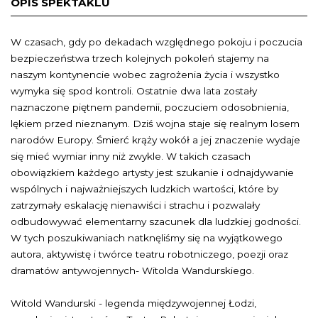
OPIS SPEKTAKLU
W czasach, gdy po dekadach względnego pokoju i poczucia
bezpieczeństwa trzech kolejnych pokoleń stajemy na
naszym kontynencie wobec zagrożenia życia i wszystko
wymyka się spod kontroli. Ostatnie dwa lata zostały
naznaczone piętnem pandemii, poczuciem odosobnienia,
lękiem przed nieznanym. Dziś wojna staje się realnym losem
narodów Europy. Śmierć krąży wokół a jej znaczenie wydaje
się mieć wymiar inny niż zwykle. W takich czasach
obowiązkiem każdego artysty jest szukanie i odnajdywanie
wspólnych i najważniejszych ludzkich wartości, które by
zatrzymały eskalację nienawiści i strachu i pozwalały
odbudowywać elementarny szacunek dla ludzkiej godności.
W tych poszukiwaniach natknęliśmy się na wyjątkowego
autora, aktywistę i twórce teatru robotniczego, poezji oraz
dramatów antywojennych- Witolda Wandurskiego.
Witold Wandurski - legenda międzywojennej Łodzi,