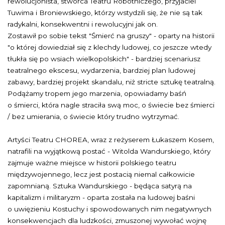
rewolucjonista, stwórca Teatru Robotniczego, przyjaciel
Tuwima i Broniewskiego, którzy wstydzili się, że nie są tak
radykalni, konsekwentni i rewolucyjni jak on.
Zostawił po sobie tekst "Śmierć na gruszy" - oparty na historii
"o której dowiedział się z klechdy ludowej, co jeszcze wtedy
tłukła się po wsiach wielkopolskich" - bardziej scenariusz
teatralnego ekscesu, wydarzenia, bardziej plan ludowej
zabawy, bardziej projekt skandalu, niż stricte sztukę teatralną.
Podążamy tropem jego marzenia, opowiadamy baśń
o śmierci, która nagle straciła swą moc, o świecie bez śmierci
/ bez umierania, o świecie który trudno wytrzymać.
Artyści Teatru CHOREA, wraz z reżyserem Łukaszem Kosem,
natrafili na wyjątkową postać - Witolda Wandurskiego, który
zajmuje ważne miejsce w historii polskiego teatru
międzywojennego, lecz jest postacią niemal całkowicie
zapomnianą. Sztuka Wandurskiego - będąca satyrą na
kapitalizm i militaryzm - oparta została na ludowej baśni
o uwięzieniu Kostuchy i spowodowanych nim negatywnych
konsekwencjach dla ludzkości, zmuszonej wywołać wojnę