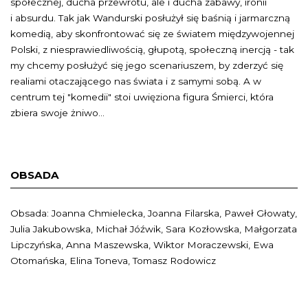
społecznej, ducha przewrotu, ale i ducha zabawy, ironii
i absurdu. Tak jak Wandurski posłużył się baśnią i jarmarczną
komedią, aby skonfrontować się ze światem międzywojennej
Polski, z niesprawiedliwością, głupotą, społeczną inercją - tak
my chcemy posłużyć się jego scenariuszem, by zderzyć się
realiami otaczającego nas świata i z samymi sobą. A w
centrum tej "komedii" stoi uwięziona figura Śmierci, która
zbiera swoje żniwo...
OBSADA
Obsada: Joanna Chmielecka, Joanna Filarska, Paweł Głowaty,
Julia Jakubowska, Michał Jóźwik, Sara Kozłowska, Małgorzata
Lipczyńska, Anna Maszewska, Wiktor Moraczewski, Ewa
Otomańska, Elina Toneva, Tomasz Rodowicz