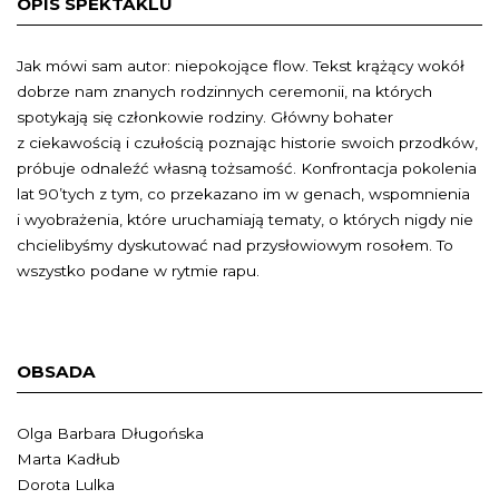
OPIS SPEKTAKLU
Jak mówi sam autor: niepokojące flow. Tekst krążący wokół
dobrze nam znanych rodzinnych ceremonii, na których
spotykają się członkowie rodziny. Główny bohater
z ciekawością i czułością poznając historie swoich przodków,
próbuje odnaleźć własną tożsamość. Konfrontacja pokolenia
lat 90’tych z tym, co przekazano im w genach, wspomnienia
i wyobrażenia, które uruchamiają tematy, o których nigdy nie
chcielibyśmy dyskutować nad przysłowiowym rosołem. To
wszystko podane w rytmie rapu.
OBSADA
Olga Barbara Długońska
Marta Kadłub
Dorota Lulka