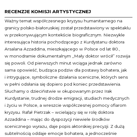
RECENZJE KOMISJI ARTYSTYCZNEJ
Ważny temat współczesnego kryzysu humanitarnego na
granicy polsko-białoruskiej został przedstawiony w spektaklu
w przekonywującym kontekście biograficznym. Niezwykle
interesująca historia pochodzącego z Kurdystanu doktora
Arsalana Azzaddina, mieszkającego w Polsce od lat 80.,
w monodramie dokumentalnym „Mały doktor wrócił” rozwija
się powoli. Od pierwszych minut wciąga jednak zarówno
sama opowieść, budząca podziw dla postawy bohatera, jak
i intrygujące, symboliczne działania sceniczne, których sens
w pełni odsłania się dopiero pod koniec przedstawienia.
Słuchamy o dzieciństwie w okupowanym przez Irak
Kurdystanie, trudnej drodze emigracji, studiach medycznych
i życiu w Polsce, a wreszcie współczesnej pomocy ofiarom
kryzysu. Rafał Pietrzak – wcielający się w rolę doktora
Azzaddina – mając do dyspozycji niewiele środków
scenicznego wyrazu, daje popis aktorskiej precyzji. Z dużą
subtelnością oddaje emocje bohatera, a jednocześnie