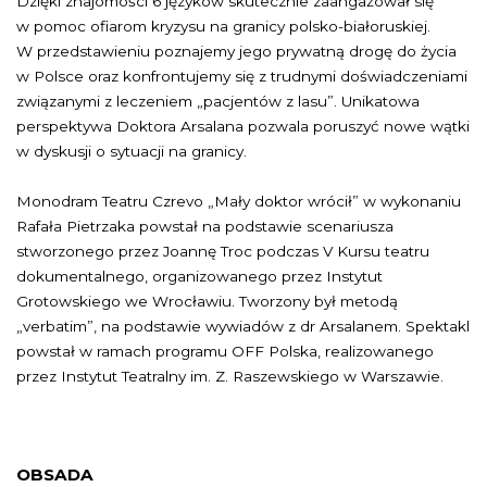
Dzięki znajomości 6 języków skutecznie zaangażował się
w pomoc ofiarom kryzysu na granicy polsko-białoruskiej.
W przedstawieniu poznajemy jego prywatną drogę do życia
w Polsce oraz konfrontujemy się z trudnymi doświadczeniami
związanymi z leczeniem „pacjentów z lasu”. Unikatowa
perspektywa Doktora Arsalana pozwala poruszyć nowe wątki
w dyskusji o sytuacji na granicy.
Monodram Teatru Czrevo „Mały doktor wrócił” w wykonaniu
Rafała Pietrzaka powstał na podstawie scenariusza
stworzonego przez Joannę Troc podczas V Kursu teatru
dokumentalnego, organizowanego przez Instytut
Grotowskiego we Wrocławiu. Tworzony był metodą
„verbatim”, na podstawie wywiadów z dr Arsalanem. Spektakl
powstał w ramach programu OFF Polska, realizowanego
przez Instytut Teatralny im. Z. Raszewskiego w Warszawie.
OBSADA