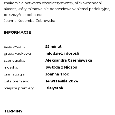
znakomicie odtwarza charakterystyczny, bliskowschodni
akcent, który mimowolnie pobrzmiewa w niemal perfekcyjnej
polszczyźnie bohatera.
Joanna Kocemba-Żebrowska
INFORMACJE
czas trwania:
55 minut
grupa wiekowa:
młodzież i dorośli
scenografia:
Aleksandra Czerniawska
muzyka:
Sw@da x Niczos
dramaturgia:
Joanna Troc
data premiery:
14 września 2024
miejsce premiery:
Białystok
TERMINY