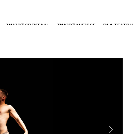
ZNAJDŹ SPEKTAKL
ZNAJDŹ MIEJSCE
DLA TEATRU