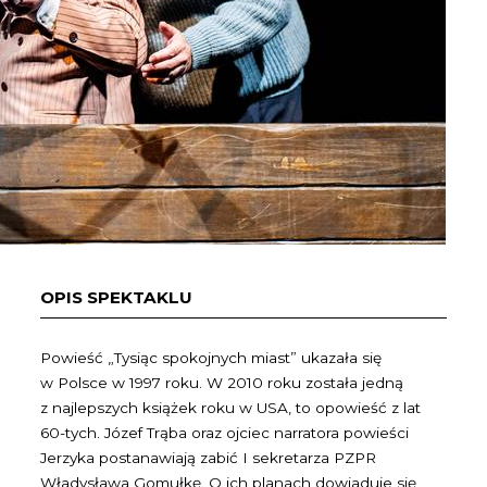
OPIS SPEKTAKLU
Powieść „Tysiąc spokojnych miast” ukazała się
w Polsce w 1997 roku. W 2010 roku została jedną
z najlepszych książek roku w USA, to opowieść z lat
60-tych. Józef Trąba oraz ojciec narratora powieści
Jerzyka postanawiają zabić I sekretarza PZPR
Władysława Gomułkę. O ich planach dowiaduje się