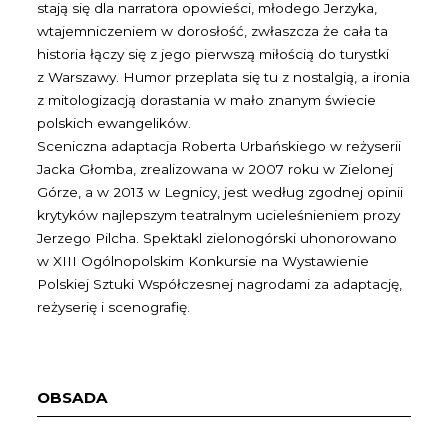
stają się dla narratora opowieści, młodego Jerzyka,
wtajemniczeniem w dorosłość, zwłaszcza że cała ta
historia łączy się z jego pierwszą miłością do turystki
z Warszawy. Humor przeplata się tu z nostalgią, a ironia
z mitologizacją dorastania w mało znanym świecie
polskich ewangelików.
Sceniczna adaptacja Roberta Urbańskiego w reżyserii
Jacka Głomba, zrealizowana w 2007 roku w Zielonej
Górze, a w 2013 w Legnicy, jest według zgodnej opinii
krytyków najlepszym teatralnym ucieleśnieniem prozy
Jerzego Pilcha. Spektakl zielonogórski uhonorowano
w XIII Ogólnopolskim Konkursie na Wystawienie
Polskiej Sztuki Współczesnej nagrodami za adaptację,
reżyserię i scenografię.
OBSADA