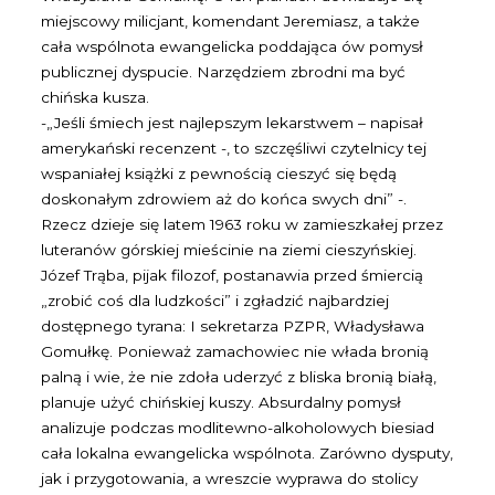
miejscowy milicjant, komendant Jeremiasz, a także
cała wspólnota ewangelicka poddająca ów pomysł
publicznej dyspucie. Narzędziem zbrodni ma być
chińska kusza.
-„Jeśli śmiech jest najlepszym lekarstwem – napisał
amerykański recenzent -, to szczęśliwi czytelnicy tej
wspaniałej książki z pewnością cieszyć się będą
doskonałym zdrowiem aż do końca swych dni” -.
Rzecz dzieje się latem 1963 roku w zamieszkałej przez
luteranów górskiej mieścinie na ziemi cieszyńskiej.
Józef Trąba, pijak filozof, postanawia przed śmiercią
„zrobić coś dla ludzkości” i zgładzić najbardziej
dostępnego tyrana: I sekretarza PZPR, Władysława
Gomułkę. Ponieważ zamachowiec nie włada bronią
palną i wie, że nie zdoła uderzyć z bliska bronią białą,
planuje użyć chińskiej kuszy. Absurdalny pomysł
analizuje podczas modlitewno-alkoholowych biesiad
cała lokalna ewangelicka wspólnota. Zarówno dysputy,
jak i przygotowania, a wreszcie wyprawa do stolicy