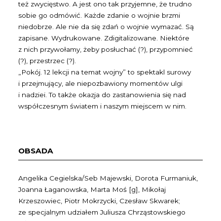
też zwycięstwo. A jest ono tak przyjemne, że trudno
sobie go odmówić. Każde zdanie o wojnie brzmi
niedobrze. Ale nie da się zdań o wojnie wymazać. Są
zapisane. Wydrukowane. Zdigitalizowane. Niektóre
z nich przywołamy, żeby posłuchać (?), przypomnieć
(?), przestrzec (?).
„Pokój. 12 lekcji na temat wojny” to spektakl surowy
i przejmujący, ale niepozbawiony momentów ulgi
i nadziei. To także okazja do zastanowienia się nad
współczesnym światem i naszym miejscem w nim.
OBSADA
Angelika Cegielska/Seb Majewski, Dorota Furmaniuk,
Joanna Łaganowska, Marta Moś [g], Mikołaj
Krzeszowiec, Piotr Mokrzycki, Czesław Skwarek;
ze specjalnym udziałem Juliusza Chrząstowskiego