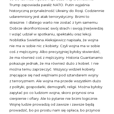
Trump zapowiada paraliż NATO. Putin wyjaśnia
historyczną przynależność Ukrainy do Rosji. Codziennie
udaremniony jest atak terrorystyczny. Brzmi to
strasznie. I dlatego warto nie zostać z tym samemu.
Dobrze skonfrontować swój strach i swoją (nie)wiedzę.
I wziąć udział w spotkaniu, spektaklu oraz lekcji.
Noblistka Swietłana Aleksijewicz napisała, że wojna
nie ma w sobie nic z kobiety. Czyli wojna ma w sobie
coś z mężczyzny. Albo precyzyjniej byłoby stwierdzić,
że ma również coś z mężczyzny. Historia Guantanamo
pokazuje jednak, że ma również dużo z kobiet. I nie
można temu zaprzeczyć. Wszyscy widzieli kobiety
znęcające się nad więźniami pod sztandarem wojny
z terroryzmem. Ale wojna ma przede wszystkim dużo
z polityki, gospodarki, demografii, religii. Można byłoby
zapytać po co ludziom wojna, skoro przynosi ona
cierpienie i ofiary. Ale to pytanie nie brzmi logicznie.
Wojnę ludzie prowadzą od zawsze i zawsze będą
prowadzić, bo po prostu nam się opłaca, bo przynosi