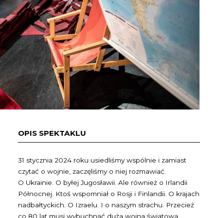
OPIS SPEKTAKLU
31 stycznia 2024 roku usiedliśmy wspólnie i zamiast
czytać o wojnie, zaczęliśmy o niej rozmawiać.
O Ukrainie. O byłej Jugosławii. Ale również o Irlandii
Północnej. Ktoś wspomniał o Rosji i Finlandii. O krajach
nadbałtyckich. O Izraelu. I o naszym strachu. Przecież
co 80 lat musi wybuchnąć duża wojna światowa.