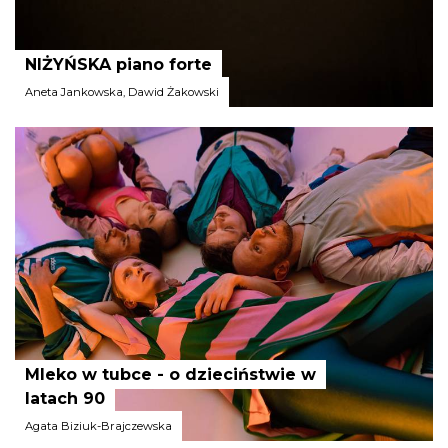
NIŻYŃSKA piano forte
Aneta Jankowska, Dawid Żakowski
Stowarzyszenie Sztuka Nowa
Mleko w tubce - o dzieciństwie w
latach 90
Agata Biziuk-Brajczewska