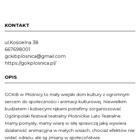
KONTAKT
ul.Kościelna 38
667698001
gckibplosnica@gmail.com
https://gokplosnica.pl/
OPIS
GCKiB w Płośnicy to mały wiejski dom kultury z ogromnym
sercem do społeczności i animacji kulturowej. Niewielkim
budżetem i kobiecymi rękami potrafimy zorganiozować
Ogólnpolski festiwal teatralny Płośnickie Lato Teatralne.
Mamy pomysły, mamy wiarę w siłę sprawczą jaką wywiera
działaność animacyjna w małych wsiach, chociaż efektów nie
widać odrazu, ale są zmiany w społeczństwie.