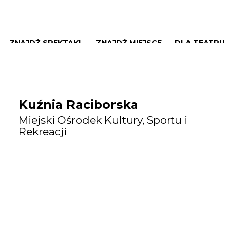
ZNAJDŹ SPEKTAKL
ZNAJDŹ MIEJSCE
DLA TEATRU
Kuźnia Raciborska
Miejski Ośrodek Kultury, Sportu i
Rekreacji