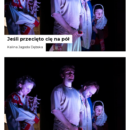
Jeśli przecięto cię na pół
Kalina Jagoda Dębska
Teatr im. A. Mickiewicza
w Częstochowie