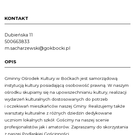
KONTAKT
Dubieńska 11
500663833
m.sacharzewski@gokbocki.pl
OPIS
Gminny Ośrodek Kultury w Boćkach jest samorządową
instytucją kultury posiadającą osobowość prawną. W naszym
ośrodku skupiamy się na upowszechnianiu kultury, realizacji
wydarzeń kulturalnych dostosowanych do potrzeb
i oczekiwań mieszkańców naszej Gminy. Realizujemy także
warsztaty kulturalne z różnych dziedzin dedykowane
uczniom lokalnych szkół. Gościmy na naszej scenie
profesjonalistów jak i amatorów. Zapraszamy do skorzystania
z naszej Podlaskiej Gościnności.