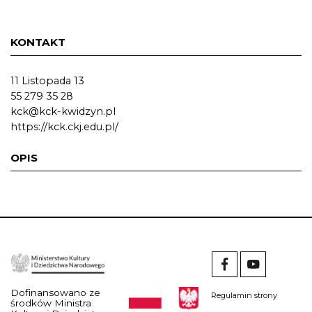
KONTAKT
11 Listopada 13
55 279 35 28
kck@kck-kwidzyn.pl
https://kck.ckj.edu.pl/
OPIS
Dofinansowano ze
Regulamin strony
środków Ministra