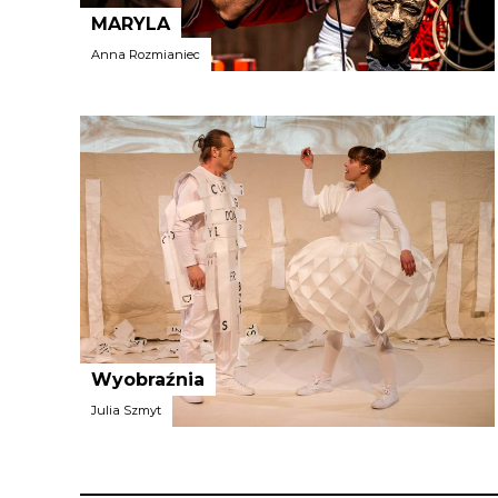
MARYLA
Anna Rozmianiec
Teatr Fuzja (reprezentowany
prawnie przez Stowarzyszenie
Spółdzielnia Teatralna)
Wyobraźnia
Julia Szmyt
Teatr Lalka