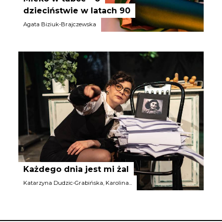
dzieciństwie w latach 90
Agata Biziuk-Brajczewska
Analog Collective
Każdego dnia jest mi żal
Katarzyna Dudzic-Grabińska, Karolina...
Opolski Teatr Lalki i Aktora im. A.
Smolki