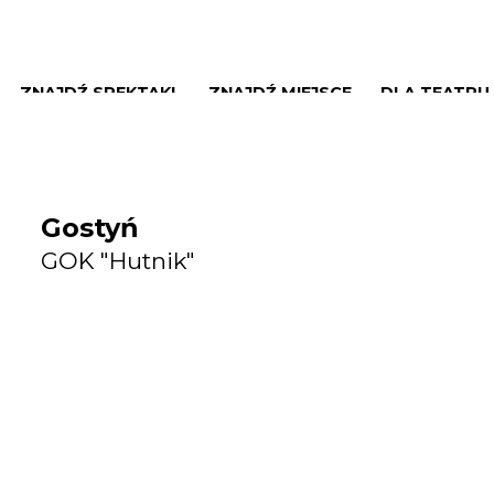
ZNAJDŹ SPEKTAKL
ZNAJDŹ MIEJSCE
DLA TEATRU
Gostyń
GOK "Hutnik"