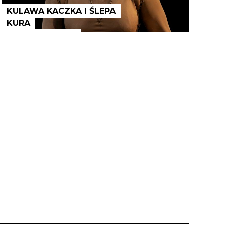
KULAWA KACZKA I ŚLEPA
KURA
TOMASZ MAŚLĄKOWSKI
Fundacja LALE.Teatr
/ Wrocławski Teatr Lalek