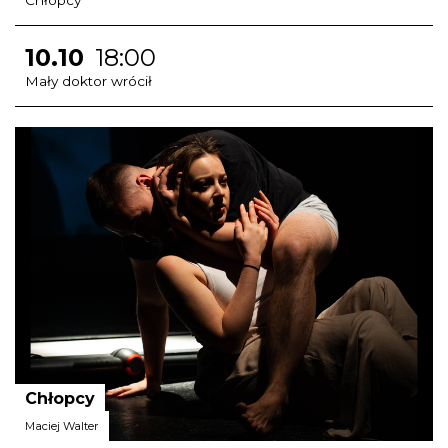
10.10
18:00
Mały doktor wrócił
Chłopcy
Maciej Walter