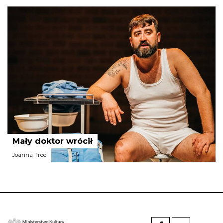
Fundacja Horyzont Sztuki
Mały doktor wrócił
Joanna Troc
Fundacja Teatr Czrevo